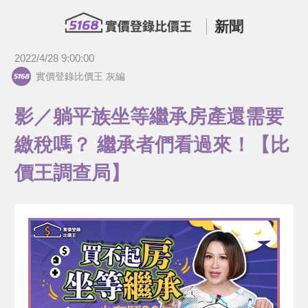
新聞
2022/4/28 9:00:00
實價登錄比價王 灰編
影／躺平族坐等繼承房產還需要
繳稅嗎？ 繼承者們看過來！【比
價王調查局】