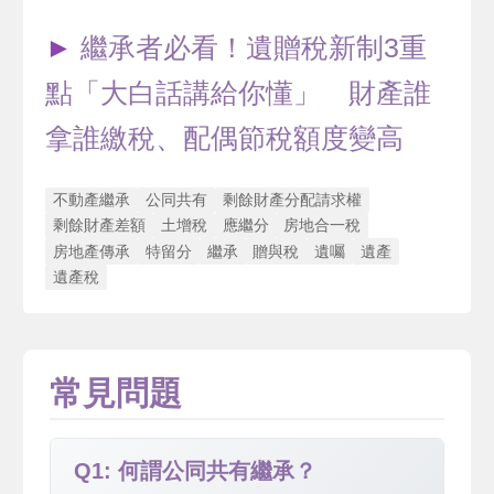
►
繼承者必看！遺贈稅新制3重
點「大白話講給你懂」 財產誰
拿誰繳稅、配偶節稅額度變高
不動產繼承
公同共有
剩餘財產分配請求權
剩餘財產差額
土增稅
應繼分
房地合一稅
房地產傳承
特留分
繼承
贈與稅
遺囑
遺產
遺產稅
常見問題
Q1: 何謂公同共有繼承？