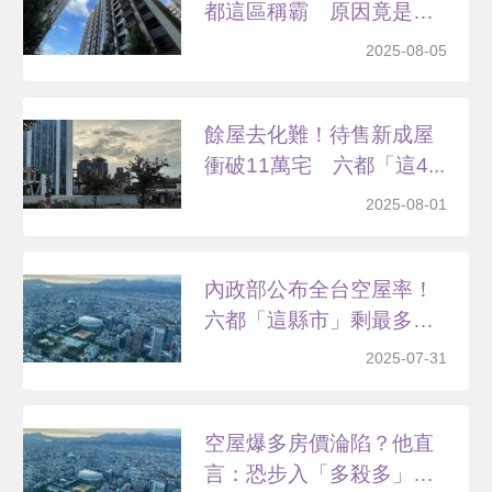
都這區稱霸 原因竟是
這...
2025-08-05
餘屋去化難！待售新成屋
衝破11萬宅 六都「這4...
2025-08-01
內政部公布全台空屋率！
六都「這縣市」剩最多
這...
2025-07-31
空屋爆多房價淪陷？他直
言：恐步入「多殺多」慘