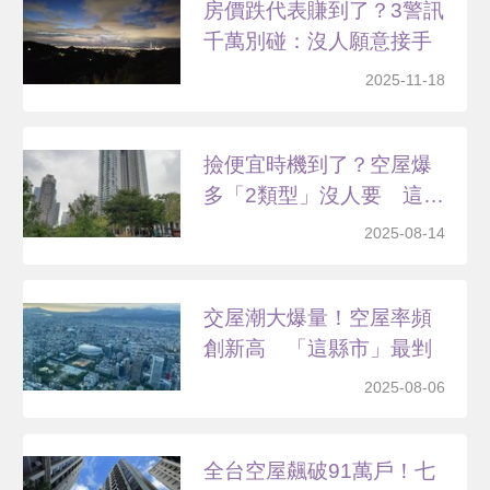
房價跌代表賺到了？3警訊
千萬別碰：沒人願意接手
2025-11-18
撿便宜時機到了？空屋爆
多「2類型」沒人要 這
縣...
2025-08-14
交屋潮大爆量！空屋率頻
創新高 「這縣市」最剉
2025-08-06
全台空屋飆破91萬戶！七