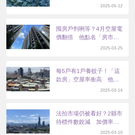
況
2025-05-12
囤房戶剉咧等？4月空屋電
價翻倍 他點名「房市
重...
2025-03-25
每5戶有1戶養蚊子！「這
款房」空屋率衝高 他
揭...
2025-03-14
法拍市場仍被看好？2縣市
待標件數銳減 加價率
最...
2025-03-10