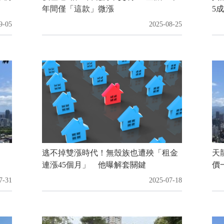
年間僅「這款」微漲
5成
9-05
2025-08-25
逃不掉雙漲時代！無殼族也遭殃「租金
天
連漲45個月」 他曝解套關鍵
價
7-31
2025-07-18