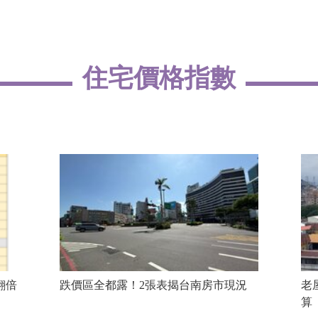
住宅價格指數
翻倍
跌價區全都露！2張表揭台南房市現況
老
算