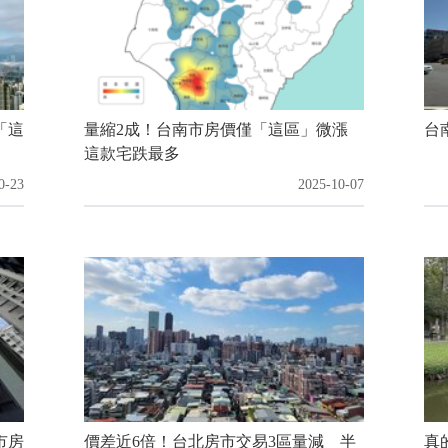
「這
量縮2成！台南市房價僅「這區」微漲
台
這款宅跌最多
0-23
2025-10-07
市房
價差近6倍！台北房市交易3區量減 半
真