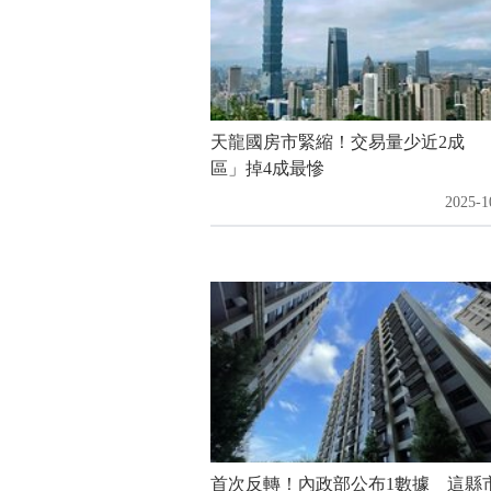
天龍國房市緊縮！交易量少近2成 
區」掉4成最慘
2025-1
首次反轉！內政部公布1數據 這縣