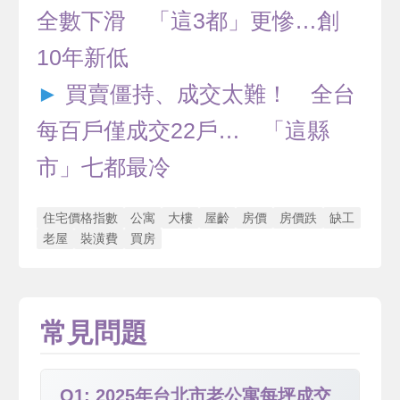
全數下滑 「這3都」更慘…創
10年新低
►
買賣僵持、成交太難！ 全台
每百戶僅成交22戶… 「這縣
市」七都最冷
住宅價格指數
公寓
大樓
屋齡
房價
房價跌
缺工
老屋
裝潢費
買房
常見問題
Q1: 2025年台北市老公寓每坪成交