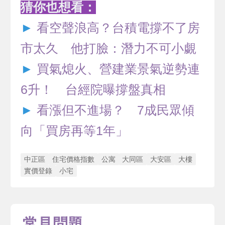
猜你也想看：
►
看空聲浪高？台積電撐不了房
市太久 他打臉：潛力不可小覷
►
買氣熄火、營建業景氣逆勢連
6升！ 台經院曝撐盤真相
►
看漲但不進場？ 7成民眾傾
向「買房再等1年」
中正區
住宅價格指數
公寓
大同區
大安區
大樓
實價登錄
小宅
常見問題