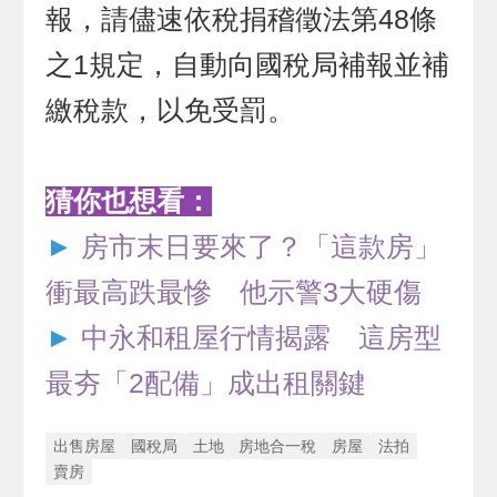
報，請儘速依稅捐稽徵法第48條
之1規定，自動向國稅局補報並補
繳稅款，以免受罰。
猜你也想看：
►
房市末日要來了？「這款房」
衝最高跌最慘 他示警3大硬傷
►
中永和租屋行情揭露 這房型
最夯「2配備」成出租關鍵
出售房屋
國稅局
土地
房地合一稅
房屋
法拍
賣房