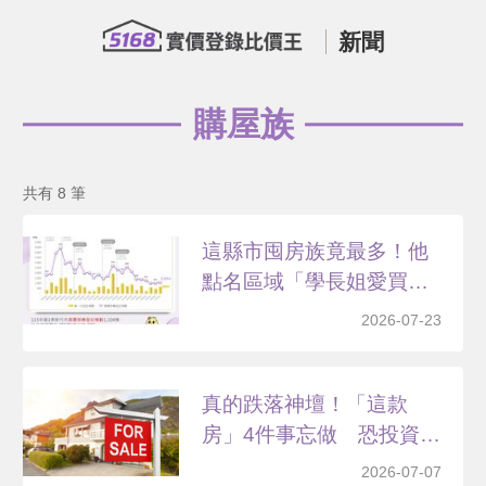
新聞
購屋族
共有 8 筆
這縣市囤房族竟最多！他
點名區域「學長姐愛買門
牌...
2026-07-23
真的跌落神壇！「這款
房」4件事忘做 恐投資變
負...
2026-07-07