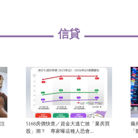
信貸
注
5168房價快查／資金大逃亡掀「棄房買
瘋
股」潮？ 專家曝這種人恐會...
「