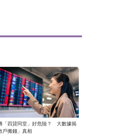
傳「四貸同堂」好危險？ 大數據揭
散戶搬錢」真相