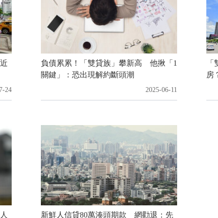
近
負債累累！「雙貸族」攀新高 他揪「1
「
關鍵」：恐出現解約斷頭潮
房
7-24
2025-06-11
人
新鮮人信貸80萬湊頭期款 網勸退：先