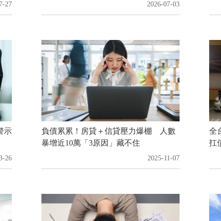
7-27
2026-07-03
警示
負債累累！房貸＋信貸壓力爆棚 人數
全
暴增近10萬「3原因」藏不住
扛
3-26
2025-11-07