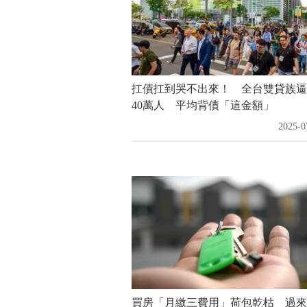
扛債扛到哭不出來！ 全台雙貸族逼
40萬人 平均背債「這金額」
2025-0
買房「月繳三費用」荷包乾枯 過來