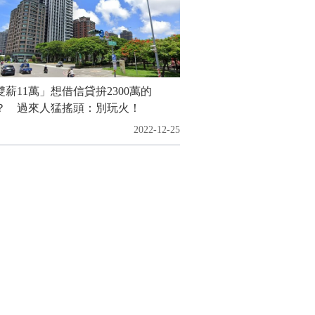
雙薪11萬」想借信貸拚2300萬的
？ 過來人猛搖頭：別玩火！
2022-12-25