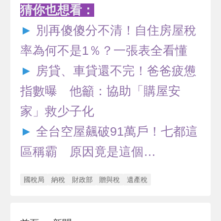
猜你也想看：
►
別再傻傻分不清！自住房屋稅
率為何不是1％？一張表全看懂
►
房貸、車貸還不完！爸爸疲憊
指數曝 他籲：協助「購屋安
家」救少子化
►
全台空屋飆破91萬戶！七都這
區稱霸 原因竟是這個…
國稅局
納稅
財政部
贈與稅
遺產稅