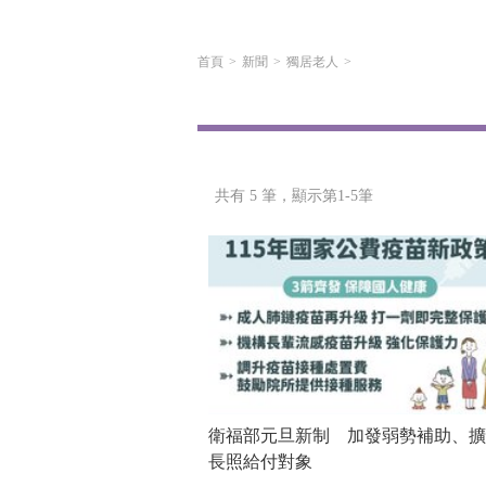
首頁
新聞
獨居老人
共有 5 筆，
顯示第1-5筆
衛福部元旦新制 加發弱勢補助、擴
長照給付對象