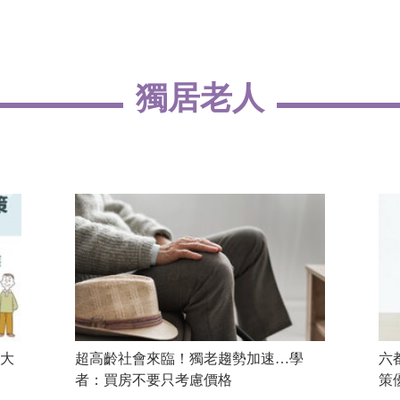
獨居老人
大
超高齡社會來臨！獨老趨勢加速…學
六
者：買房不要只考慮價格
策