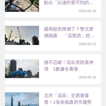
點出「比違約更可怕的
事」
2026-05-25
建商願意降價了？雙北實
價揭露 「這類房」想
都...
2026-05-21
慘不忍睹！這款房跌落神
壇 1數據全看懂
2026-05-11
北市「這區」交易量爆
發！1張表揭露房市趨勢