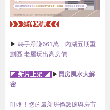
❯❯ 延伸閱讀 ❮❮
▶
轉手淨賺661萬！內湖五期重
劃區 老屋玩出高房價
◤
新片上架
◢
▶
買房風水大解
密
叮咚！您的最新房價數據與房市