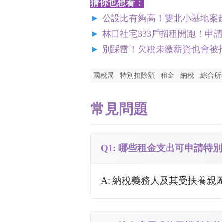
猜你也想看：
►
公設比有夠高！雙北小基地案
►
林口社宅333戶招租開跑！申
►
別踩雷！欠稅未繳薪資也會被
國稅局
特別扣除額
租金
納稅
綜合所
常見問題
Q1: 哪些租金支出可申請特
A: 納稅義務人及其受扶養