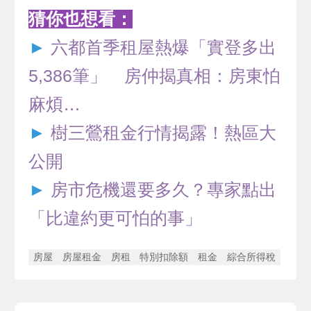
猜你也想看：
►
六都首季租屋熱爆「實登多出
5,386筆」 房仲揭真相：房東怕
麻煩…
►
樹三鶯租金行情揭露！熱區大
公開
►
房市危機還要多久？專家點出
「比違約更可怕的事」
房屋
房屋租金
房租
特別扣除額
租金
綜合所得稅