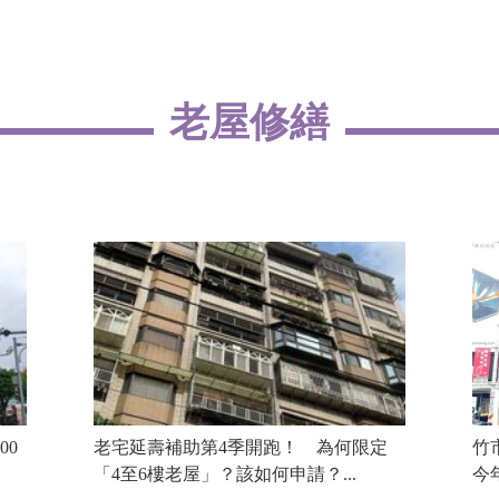
老屋修繕
00
老宅延壽補助第4季開跑！ 為何限定
竹
「4至6樓老屋」？該如何申請？...
今