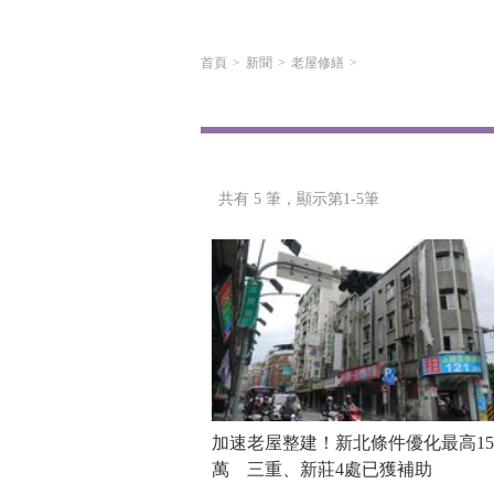
首頁
新聞
老屋修繕
共有 5 筆，
顯示第1-5筆
加速老屋整建！新北條件優化最高15
萬 三重、新莊4處已獲補助