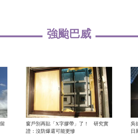
強颱巴威
留
窗戶別再貼「X字膠帶」了！ 研究實
吳
證：沒防爆還可能更慘
日