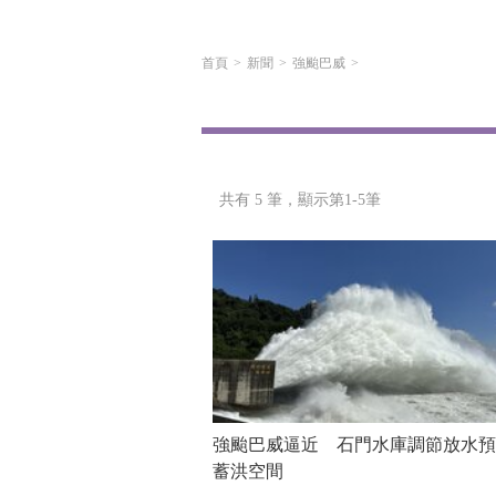
首頁
新聞
強颱巴威
共有 5 筆，
顯示第1-5筆
強颱巴威逼近 石門水庫調節放水預
蓄洪空間