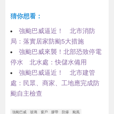
猜你想看：
強颱巴威逼近！ 北市消防
局：落實居家防颱5大措施
強颱巴威來襲！北部恐致停電
停水 北水處：快儲水備用
強颱巴威逼近！ 北市建管
處：民眾、商家、工地應完成防
颱自主檢查
強颱巴威
玻璃
窗戶
膠帶
防爆
颱風