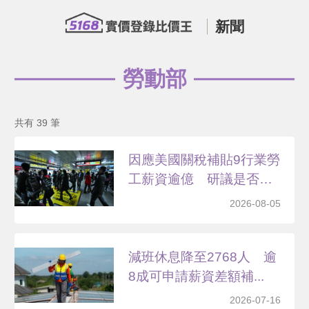
新聞
勞動部
共有 39 筆
因應美國關稅補貼9行業勞
工薪資逾億 研議是否
延...
2026-08-05
減班休息降至2768人 逾
8成可申請薪資差額補...
2026-07-16