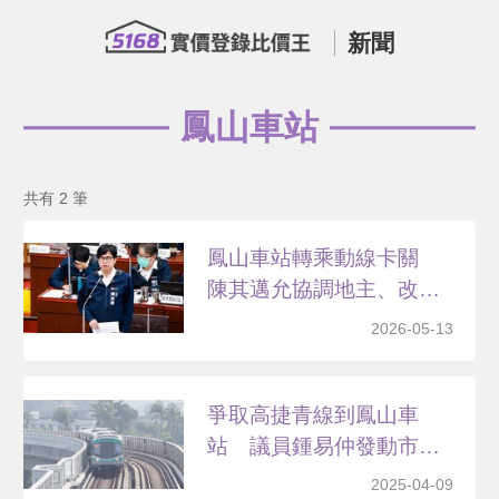
新聞
鳳山車站
共有 2 筆
鳳山車站轉乘動線卡關
陳其邁允協調地主、改善
步...
2026-05-13
爭取高捷青線到鳳山車
站 議員鍾易仲發動市民
連署
2025-04-09