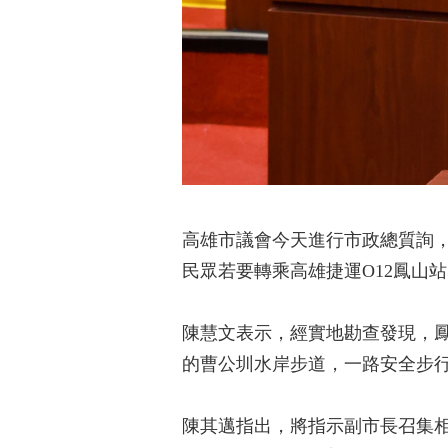
高雄市議會今天進行市政總質詢，
民眾若要轉乘高雄捷運O12鳳山
陳慧文表示，經實地勘查發現，
的曹公圳水岸步道，一路安全步
陳其邁指出，將指示副市長召集