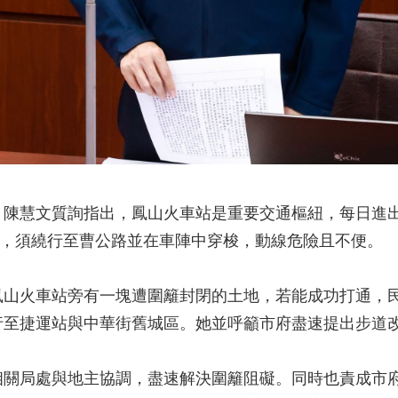
陳慧文質詢指出，鳳山火車站是重要交通樞紐，每日進出人
站，須繞行至曹公路並在車陣中穿梭，動線危險且不便。
鳳山火車站旁有一塊遭圍籬封閉的土地，若能成功打通，
行至捷運站與中華街舊城區。她並呼籲市府盡速提出步道
相關局處與地主協調，盡速解決圍籬阻礙。同時也責成市