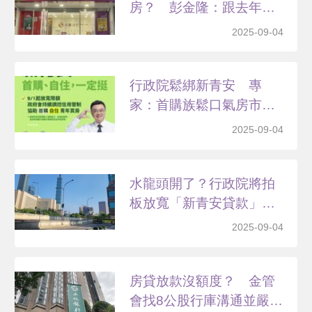
房？ 彭金隆：跟去年時
空不...
2025-09-04
行政院鬆綁新青安 專
家：首購族鬆口氣房市待
觀察
2025-09-04
水龍頭開了？行政院將拍
板放寬「新青安貸款」
專...
2025-09-04
房貸放款沒額度？ 金管
會找8公股行庫溝通並嚴