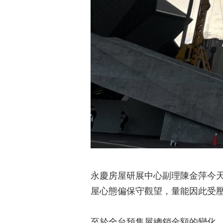
永慶房屋研展中心副理陳金萍今天透
屋心態偏保守觀望，量能因此受壓
至於全台預售屋總銷金額的變化，