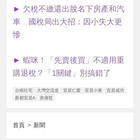
►
欠稅不繳還出脫名下房產和汽
車 國稅局出大招：因小失大更
慘
►
蝦咪！「先賣後買」不適用重
購退稅？「1關鍵」別搞錯了
台南社宅
大灣交流道
宜居仁愛
宜居小東
宜居成功
新都安居A
黃偉哲
首頁
新聞