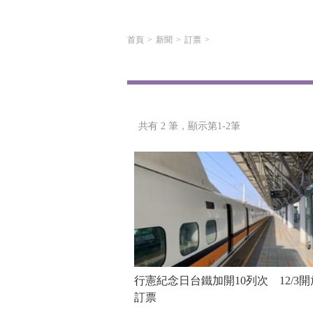
首頁
新聞
訂票
共有 2 筆，
顯示第1-2筆
行憲紀念日台鐵加開10列次 12/3開
訂票