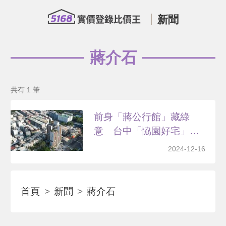
新聞
蔣介石
共有 1 筆
前身「蔣公行館」藏綠
意 台中「恊園好宅」百
戶開...
2024-12-16
首頁
新聞
蔣介石