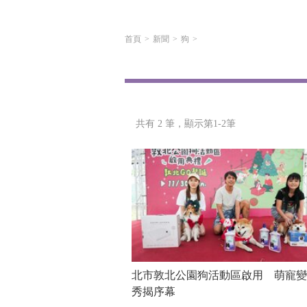
首頁
新聞
狗
共有 2 筆，
顯示第1-2筆
北市敦北公園狗活動區啟用 萌寵變
秀揭序幕