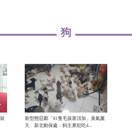
狗
裝
新型態惡鄰「81隻毛孩塞頂加」臭氣薰
天 新北動保處：飼主累犯吃4...