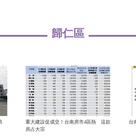
歸仁區
倍
重大建設促成交！台南房市4區熱 這款
台
房占大宗