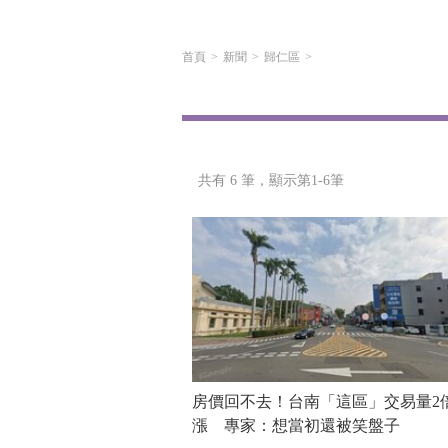
首頁
新聞
歸仁區
共有 6 筆，
顯示第1-6筆
房價回不去！台南「這區」交易量2
漲 專家：想當初還被笑盤子