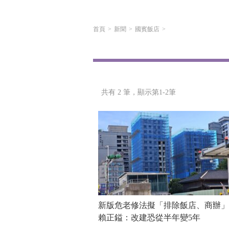
首頁
新聞
國賓飯店
共有 2 筆，
顯示第1-2筆
新版危老修法擬「排除飯店、商辦
賴正鎰：改建恐從半年變5年