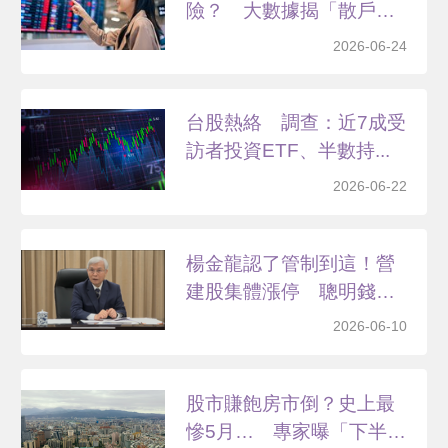
險？ 大數據揭「散戶搬
錢」...
2026-06-24
台股熱絡 調查：近7成受
訪者投資ETF、半數持...
2026-06-22
楊金龍認了管制到這！營
建股集體漲停 聰明錢改
往...
2026-06-10
股市賺飽房市倒？史上最
慘5月… 專家曝「下半