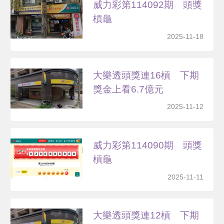
威力彩第114092期 頭獎
槓龜
2025-11-18
大樂透頭獎連16槓 下期
獎金上看6.7億元
2025-11-12
威力彩第114090期 頭獎
槓龜
2025-11-11
大樂透頭獎連12槓 下期