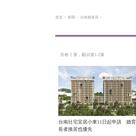
首頁
新聞
台南都發局
共有 2 筆，
顯示第1-2筆
台南社宅宜居小東11日起申請 婚
長者換居也優先