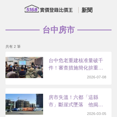
新聞
台中房市
共有 2 筆
台中危老重建核准量破千
件！審查措施簡化拚重建
效...
2026-07-08
房市失溫！六都「這縣
市」斷崖式墜落 他揭抗
跌關...
2026-03-05