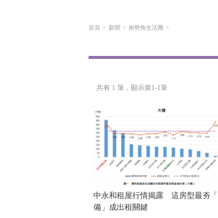
首頁
新聞
南勢角生活圈
共有 1 筆，
顯示第1-1筆
中永和租屋行情揭露 這房型最夯「
備」成出租關鍵