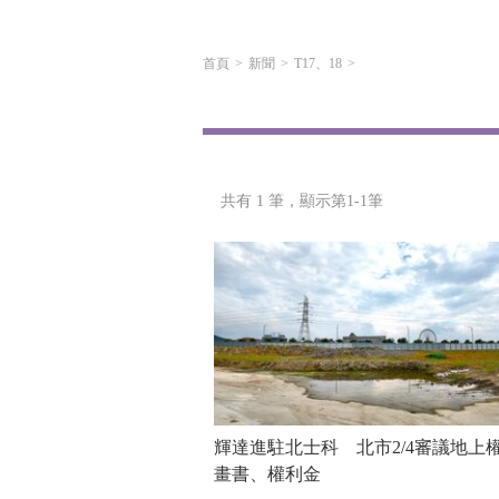
首頁
新聞
T17、18
共有 1 筆，
顯示第1-1筆
輝達進駐北士科 北市2/4審議地上
畫書、權利金