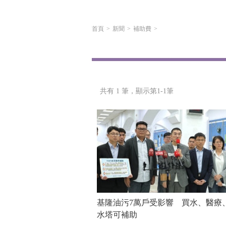
首頁
新聞
補助費
共有 1 筆，
顯示第1-1筆
基隆油污7萬戶受影響 買水、醫療
水塔可補助