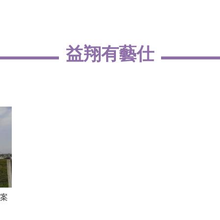
益翔有藝仕
案