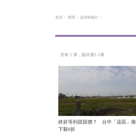
首頁
新聞
益翔有藝仕
共有 1 筆，
顯示第1-1筆
終於等到甜甜價？ 台中「這區」推
下殺6折