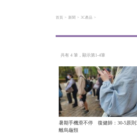
首頁
新聞
3C產品
共有 4 筆，
顯示第1-4筆
暑期手機滑不停 復健師：30-5原則
離烏龜頸