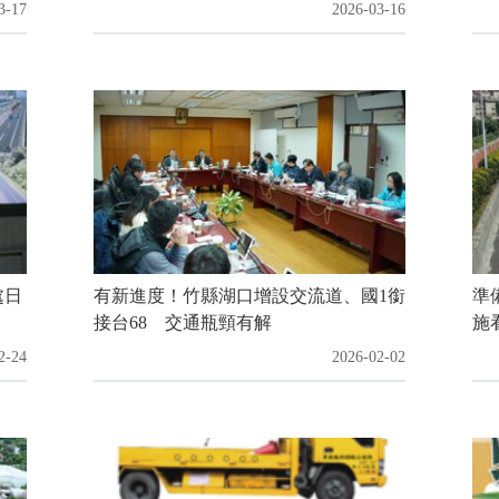
3-17
2026-03-16
處日
有新進度！竹縣湖口增設交流道、國1銜
準
接台68 交通瓶頸有解
施
2-24
2026-02-02