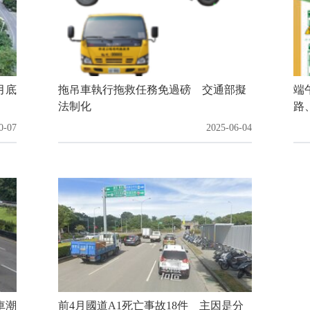
月底
拖吊車執行拖救任務免過磅 交通部擬
端
法制化
路
0-07
2025-06-04
車潮
前4月國道A1死亡事故18件 主因是分