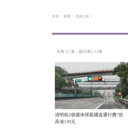
首頁
新聞
高速公路
共有 11 筆，
顯示第1-11筆
清明前2個週休掃墓國道通行費7折
高省130元