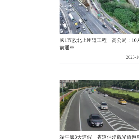
國1五股北上匝道工程 高公局：10
前通車
2025-1
端午節3天連假 省道估湧觀光旅遊