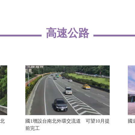
高速公路
 北
國1增設台南北外環交流道 可望10月提
國
前完工