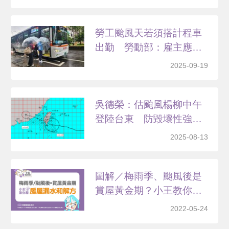
勞工颱風天若須搭計程車
出勤 勞動部：雇主應出
錢
2025-09-19
吳德榮：估颱風楊柳中午
登陸台東 防毀壞性強陣
風
2025-08-13
圖解／梅雨季、颱風後是
賞屋黃金期？小王教你看
房...
2022-05-24