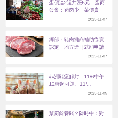
蛋價連2週共漲5元 蛋商
公會：豬肉少、菜價貴
2025-11-07
經部：豬肉攤商補助從寬
認定 地方造冊就能申請
2025-11-07
非洲豬瘟解封 11/6中午
12時起可運、11/...
2025-11-05
禁廚餘養豬？陳時中：對