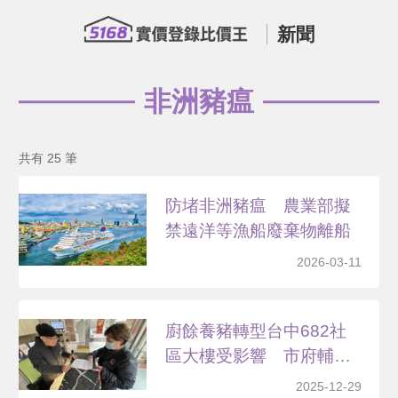
新聞
非洲豬瘟
共有 25 筆
防堵非洲豬瘟 農業部擬
禁遠洋等漁船廢棄物離船
2026-03-11
廚餘養豬轉型台中682社
區大樓受影響 市府輔
導...
2025-12-29