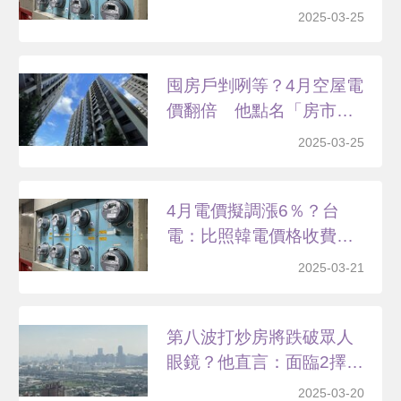
2025-03-25
囤房戶剉咧等？4月空屋電
價翻倍 他點名「房市
重...
2025-03-25
4月電價擬調漲6％？台
電：比照韓電價格收費早
已...
2025-03-21
第八波打炒房將跌破眾人
眼鏡？他直言：面臨2擇
1...
2025-03-20