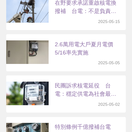
在野要求承諾重啟核電換
撥補 台電：不是負責態
度
2025-05-15
2.6萬用電大戶夏月電價
5/16率先實施
2025-05-05
民團訴求核電延役 台
電：穩定供電為社會最大
共識
2025-05-02
特別條例千億撥補台電