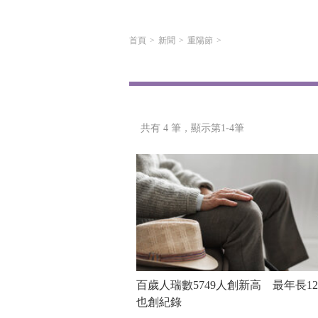
首頁
新聞
重陽節
共有 4 筆，
顯示第1-4筆
百歲人瑞數5749人創新高 最年長12
也創紀錄