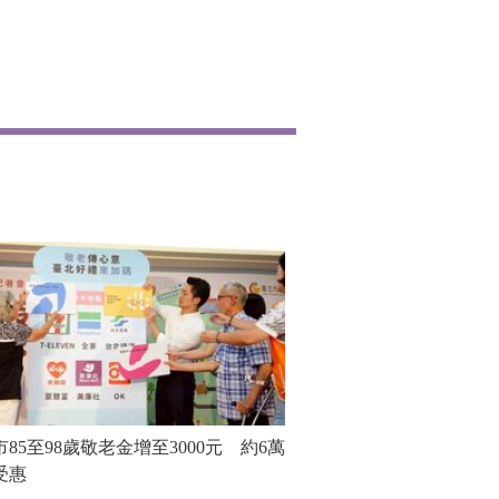
市85至98歲敬老金增至3000元 約6萬
受惠