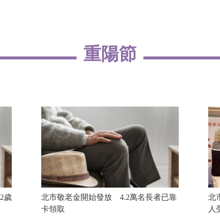
重陽節
2歲
北市敬老金開始發放 4.2萬名長者已靠
北
卡領取
人