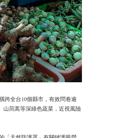
橫跨全台10個縣市，有效問卷逾
菜、山茼蒿等深綠色蔬菜，近視風險
睛的「天然防護罩」有關鍵護眼營