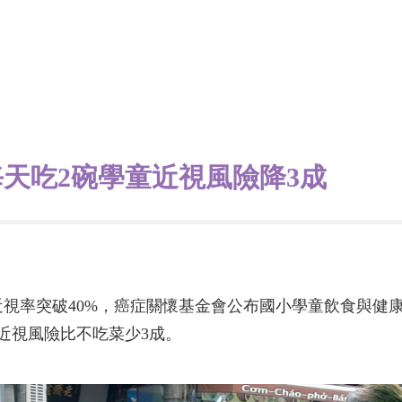
天吃2碗學童近視風險降3成
視率突破40%，癌症關懷基金會公布國小學童飲食與健
近視風險比不吃菜少3成。