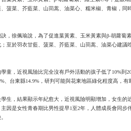
藍、菠菜、芥藍菜、山茼蒿、油菜心、糯米椒、青椒，同
訣，徐佩瑜說，為了促進葉黃素、玉米黃素與β-胡蘿蔔
化；至於羽衣甘藍、菠菜、芥藍菜、山茼蒿、油菜心建議
學童，近視風險比完全沒有戶外活動的孩子低了10%到20
8%、台東縣14.9%，研判可能與花東地區綠化程度高，
級學生，結果顯示年紀愈大，近視風險明顯增加，女生的近
主因是女性青春期比男性提早1至2年，人體成長會同步
快。