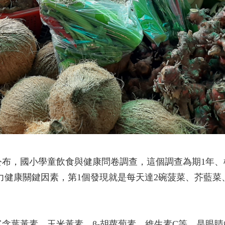
布，國小學童飲食與健康問卷調查，這個調查為期1年、
視力健康關鍵因素，第1個發現就是每天達2碗菠菜、芥藍
含葉黃素、玉米黃素、β-胡蘿蔔素、維生素C等，是眼