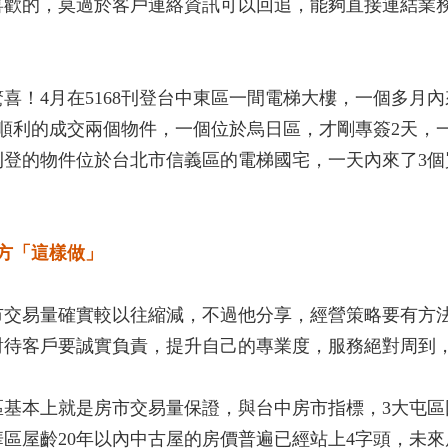
喜歡的，莫過於客戶連絡資訊可以回追，能夠直接連結業
驚喜！4月在5168刊登台中東區一間電梯大樓，一個多月
順利的成交兩個物件，一個位於烏日區，才剛專簽2天，一
刊登的物件位於台北市信義區的電梯國宅，一天內來了3個
方「這樣做」
市交易量確實較以往縮減，不過他分享，經營策略要有方
，對待客戶要誠實負責，提升自己的專業度，服務絕對周
區基本上就是房市交易量保證，與台中房市指標，3大屯區
區屋齡20年以內中古屋的房價普遍已經站上4字頭，未