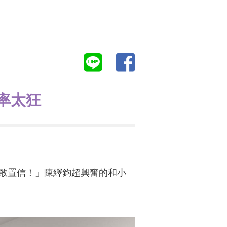
光率太狂
不敢置信！」陳繹鈞超興奮的和小