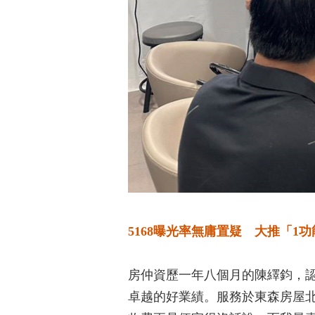
5168曝光率無庸置疑 大推「1
房仲資歷一年八個月的陳繹鈞，
卓越的好業績。服務於東森房屋北