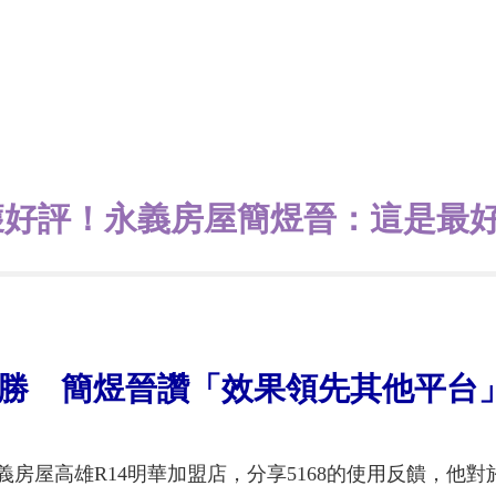
大獲好評！永義房屋簡煜晉：這是最
獲全勝 簡煜晉讚「效果領先其他平台
義房屋高雄R14明華加盟店，分享5168的使用反饋，他