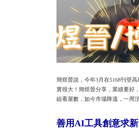
簡煜晉說，今年3月在5168刊登
實很大！簡煜晉分享，業績要好，
組看屋數，如今市場降溫，一周頂
善用AI工具創意求