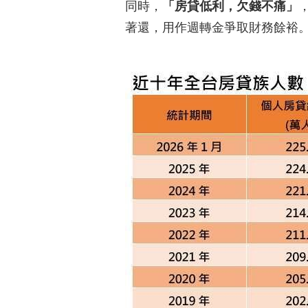
同時，
「房貸低利，欠錢不痛」
著還，用作週轉金爭取財務餘裕