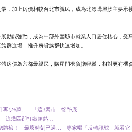
之最，加上房價相較台北市親民，成為北漂購屋族主要承
發展動能強勁，成為中部外圍縣市就業人口居住核心，受
產族群進場，推升房貸族群快速增加。
整體房價為六都最親民，購屋門檻負擔輕鬆，相對更有機
口再少6萬… 「這3縣市」慘墊底
成 這幾區卻打鐵趁熱…
5房價總體檢！ 最壞時刻已過… 專家曝「反轉訊號」就看它