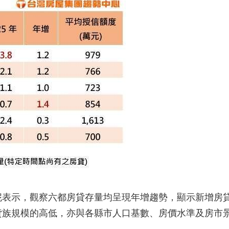
妮表示，觀察六都房貸存量均呈現年增趨勢，顯示新增房
貸族規模的高低，亦與各縣市人口基數、房價水準及房市