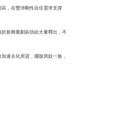
接區，在豐沛剛性自住需求支撐
惠於新興重劃區供給大量釋出，不
會加速去化房貸，擺脫房奴一族，