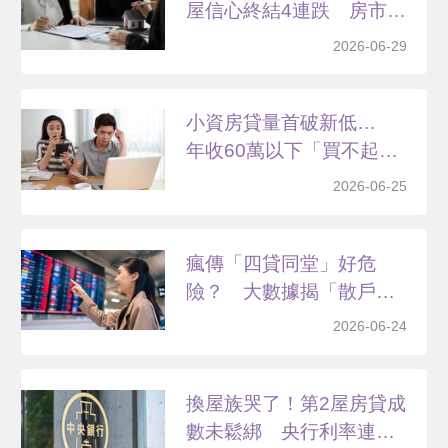
屋信心終結4連跌 房市
現...
2026-06-29
小資房貸量首破新低…
年收60萬以下「買不起
又...
2026-06-25
瘋傳「四貸同堂」好危
險？ 大數據揭「散戶搬
錢」...
2026-06-24
換屋族哭了！第2屋房貸成
數未鬆綁 央行利率連