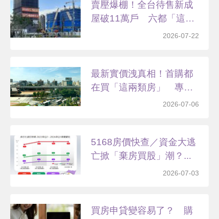
賣壓爆棚！全台待售新成
屋破11萬戶 六都「這
縣...
2026-07-22
最新實價洩真相！首購都
在買「這兩類房」 專家
曝...
2026-07-06
5168房價快查／資金大逃
亡掀「棄房買股」潮？...
2026-07-03
買房申貸變容易了？ 購