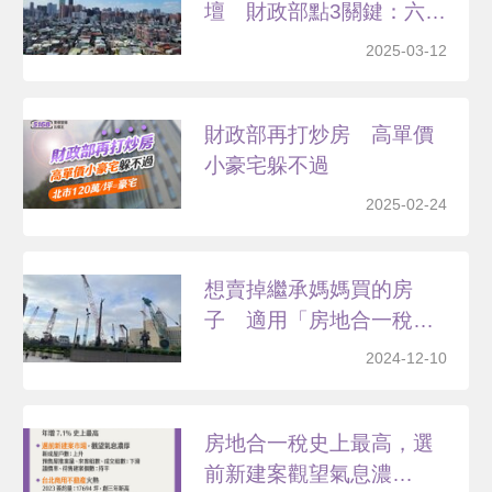
壇 財政部點3關鍵：六
都...
2025-03-12
財政部再打炒房 高單價
小豪宅躲不過
2025-02-24
想賣掉繼承媽媽買的房
子 適用「房地合一稅」
嗎？...
2024-12-10
房地合一稅史上最高，選
前新建案觀望氣息濃