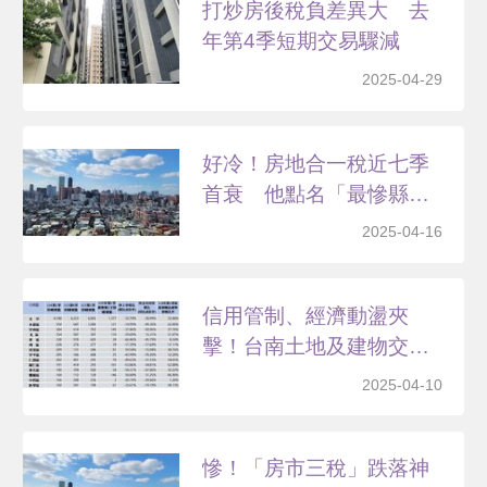
打炒房後稅負差異大 去
年第4季短期交易驟減
2025-04-29
好冷！房地合一稅近七季
首衰 他點名「最慘縣
市」...
2025-04-16
信用管制、經濟動盪夾
擊！台南土地及建物交易
量全...
2025-04-10
慘！「房市三稅」跌落神