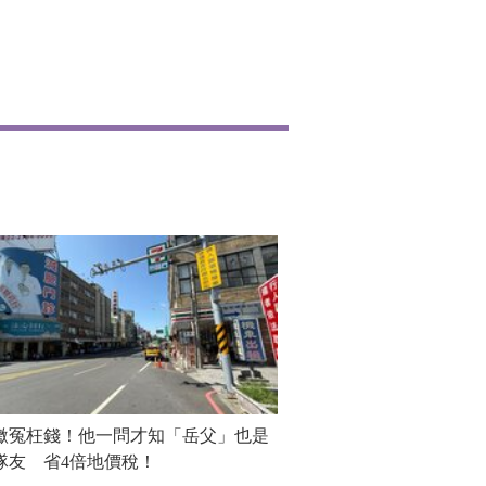
繳冤枉錢！他一問才知「岳父」也是
隊友 省4倍地價稅！