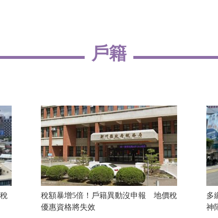
戶籍
稅
稅額暴增5倍！戶籍異動沒申報 地價稅
多
優惠資格將失效
神