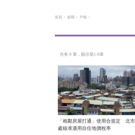
首頁
新聞
戶籍
共有 8 筆，
顯示第1-8筆
「相鄰房屋打通」使用合規定 北市
處核准適用自住地價稅率